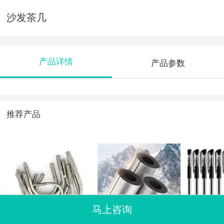
沙发茶几
产品详情
产品参数
推荐产品
马上咨询
U型双头丝
保温棉
碳素笔