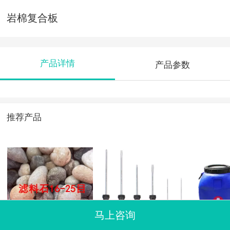
岩棉复合板
产品详情
产品参数
推荐产品
马上咨询
滤料石16-25
各种改锥
环氧乳