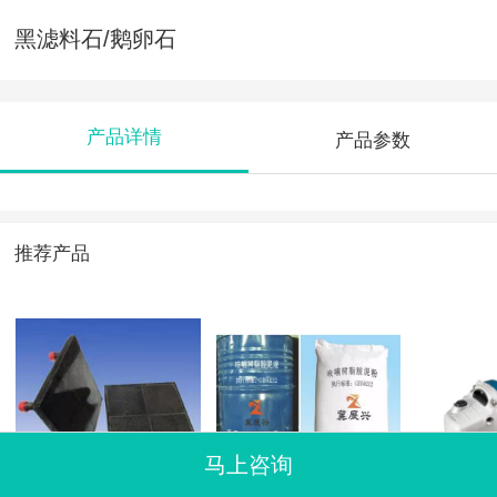
黑滤料石/鹅卵石
产品详情
产品参数
推荐产品
马上咨询
复合微晶耐磨衬板
呋喃树脂胶泥粉
S1M-FF0